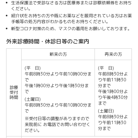
生活保護法で受診なさる方は医療券または診察依頼券をお持ち
ください。
紹介状をお持ちの方や既にお薬などを服用されている方はお薬
手帳等の処方内容がわかるものをお持ちください。
新型コロナ対策のため、マスクの着用をお願いしております。
外来診療時間・休診日等のご案内
新来の方
再来の方
(平 日)
(平 日)
午前8時30分より午前10時00分ま
午前8時30分よ
で
り午前11時30
午後1時00分より午後1時30分ま
分まで
診療
で
午後1時00分よ
受付
時間
り午後4時30分
(土曜日)
まで
午前8時30分より午前10時00分ま
で
(土曜日)
午前8時30分よ
※受付日等の調整がありますので
り午前11時30
来院前に お電話でお問い合わせく
分まで
ださい。