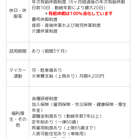
年次有給休暇制度（6ヶ月経過後の年次有給休暇
日数10日 勤続年数により最大20日）
休日・休
＊
有給休暇は100％消化しています
暇等
慶弔休暇制度
産前・産後休業および育児休業制度
介護休業制度
試用期間
あり（期間3ケ月）
マイカー
可・駐車場あり
通勤
※実費支給（上限あり）月額4,200円
各種研修制度
加入保険（雇用保険・労災保険・健康保険・厚生
年金）
福利厚
退職金制度あり（勤続年数3年以上）
生・その
定年制あり（一律60歳）
他
再雇用制度あり（上限65歳まで）
入居可能住宅あり（単身用）