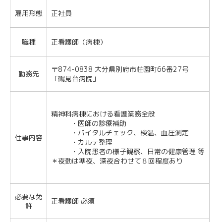
雇用形態
正社員
職種
正看護師（病棟）
〒874-0838 大分県別府市荘園町66番27号
勤務先
「鶴見台病院」
精神科病棟における看護業務全般
・医師の診療補助
・バイタルチェック、検温、血圧測定
仕事内容
・カルテ整理
・入院患者の様子観察、日常の健康管理 等
＊夜勤は準夜、深夜合わせて８回程度あり
必要な免
正看護師 必須
許